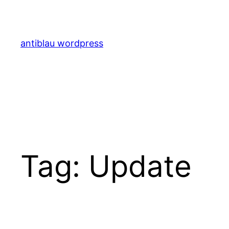
Skip
to
content
antiblau wordpress
Tag:
Update