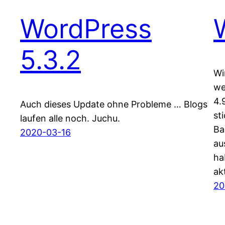
WordPress
5.3.2
Wi
we
4.
Auch dieses Update ohne Probleme … Blogs
st
laufen alle noch. Juchu.
Ba
2020-03-16
au
ha
ak
20