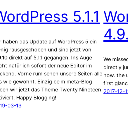
WordPress 5.1.1
Wo
4.9
r haben das Update auf WordPress 5 ein
nig rausgeschoben und sind jetzt von
9.10 direkt auf 5.1.1 gegangen. Ins Auge
We missed
icht natürlich sofort der neue Editor im
directly j
ckend. Vorne rum sehen unsere Seiten alle
now. the 
s wie gewohnt. Einzig beim meta-Blog
first glan
ben wir jetzt das Theme Twenty Nineteen
2017-12-1
tiviert. Happy Blogging!
19-03-13